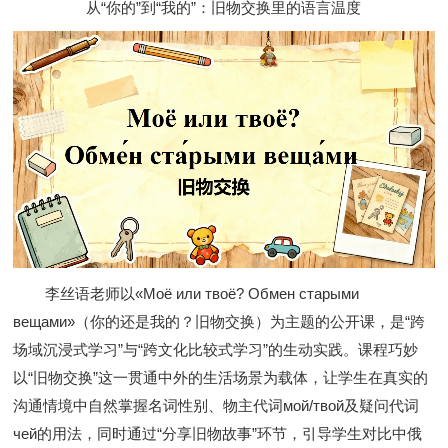
从
“
你的
”
到
“
我的
”
：旧物交换里的语言温度
李丝语老师以
«Моё или твоё? Обмен старыми
вещами»
（你的还是我的？旧物交换）为主题的公开课，是
“
跨
场域沉浸式学习
”
与
“
跨文化比较式学习
”
的生动实践。课程巧妙
以
“
旧物交换
”
这一贯通中外的生活场景为载体，让学生在真实的
沟通情境中自然掌握名词性别、物主代词
мой/твой
及疑问代词
чей
的用法，同时通过
“
分享旧物故事
”
环节，引导学生对比中俄