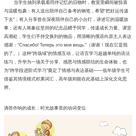
当学生抽到承载着同伴记忆的旧物时，教室里瞬间被惊喜
与温暖包裹：有人送出陪伴自己备考的钢笔，希望
“
把好运传递
下去
”
；有人分享曾在深夜陪伴自己的小台灯，讲述它的温暖故
事；还有人将象征坚持的纪念品赠予同学，传递成长力量。课堂
高潮处，学生们手持交换到的物品，用清晰的俄语向原主人表达
感谢：
“Спасибо! Теперь это моя вещь.”
（谢谢！现在它是我
的了。）这种
“
跨场域
”
的情感互动，让语言学习超越单纯的语法
练习，升华为一场关于分享、感恩与情感联结的生命体验，也
为
“
跨学段进阶式学习
”
奠定了情感与表达基础
——
低年级学生可
借鉴其情境模式积累词汇，高年级则能在此基础上深化文化思
辨。
滴答作响的成长：时光故事里的动词变位