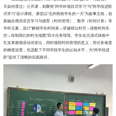
天如何度过）公开课，则聚焦
“
跨学科项目式学习
”
与
“
跨学段进阶
式学习
”
设计课程。课堂以
“
北外附校学长的一天
”
为叙事主线，创
新融合俄语语言学习与德育（时间管理）、数学（时间计算）等
学科元素，设计
“
解锁学长时间表
→
穿越错位时空
→
拯救时间失
控
→
绘制我们的时光地图
”
四大任务情境。学生在沉浸式体验中
扎实掌握俄语动词变位，同时领悟时间管理的意义，而任务难度
的梯度设置，也适配了不同学段学生的认知水平，为
“
跨学段进
阶
”
提供了清晰的实践路径。