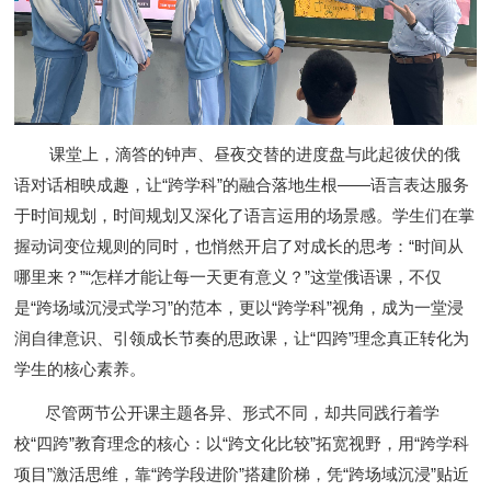
课堂上，滴答的钟声、昼夜交替的进度盘与此起彼伏的俄
语对话相映成趣，让
“
跨学科
”
的融合落地生根
——
语言表达服务
于时间规划，时间规划又深化了语言运用的场景感。学生们在掌
握动词变位规则的同时，也悄然开启了对成长的思考：
“
时间从
哪里来？
”“
怎样才能让每一天更有意义？
”
这堂俄语课，不仅
是
“
跨场域沉浸式学习
”
的范本，更以
“
跨学科
”
视角，成为一堂浸
润自律意识、引领成长节奏的思政课，让
“
四跨
”
理念真正转化为
学生的核心素养。
尽管两节公开课主题各异、形式不同，却共同践行着学
校
“
四跨
”
教育理念的核心：以
“
跨文化比较
”
拓宽视野，用
“
跨学科
项目
”
激活思维，靠
“
跨学段进阶
”
搭建阶梯，凭
“
跨场域沉浸
”
贴近