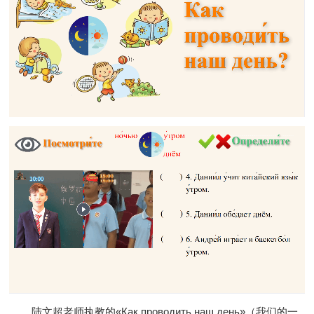
陆文超老师执教的«Как проводить наш день
»
（我们的一