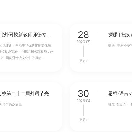
28
传承师道匠心 涵养师德师风 ——北外附校新教师师德专题研修
2026-05
师风建设，厚植中华优秀传统文化底
探课 | 把实验
附校教师发展中心组织36名新教师，赴
中国优秀传统文化中的师德...
更多+
30
与世界对话，让青春发声｜北外附校第二十二届外语节亮点纷呈
思维·语言
2026-04
外语节亮点纷呈
思维·语言·AI
更多+