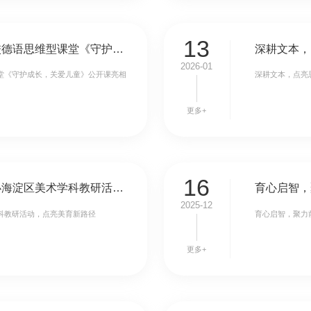
13
以思促学 以情育人 —— 北外附校德语思维型课堂《守护成长，关爱儿童》公开课亮相海淀区多语研修工作坊
2026-01
课堂《守护成长，关爱儿童》公开课亮相
深耕文本，点亮
更多+
16
破壁・共生・育人 | 北外附校承办海淀区美术学科教研活动，点亮美育新路径
2025-12
学科教研活动，点亮美育新路径
育心启智，聚力
更多+