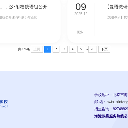
09
【复语教研】以语载情，以课育人：北外附校俄语组公开课演绎成长与温度
2025-12
语组公开课演绎成长与温度
【复语教研】技
更多+
...
共276条
上页
1
2
3
4
5
28
下页
学校地址：北京市海
邮 箱：
bwfx_xinfa
招生咨询：82748820
海淀教委服务热线公开