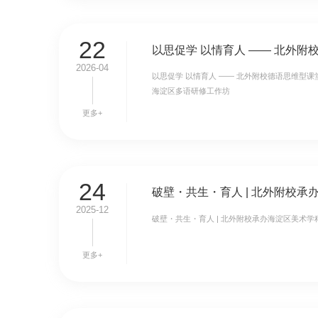
22
2026-04
以思促学 以情育人 —— 北外附校德语思维型
海淀区多语研修工作坊
更多+
24
2025-12
破壁・共生・育人 | 北外附校承办海淀区美术
更多+